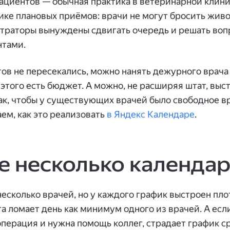
циентов — обычная практика в ветеринарной клиник
ике плановых приёмов: врачи не могут бросить жив
страторы вынуждены сдвигать очередь и решать воп
нтами.
ов не пересекались, можно нанять дежурного врача
 этого есть бюджет. А можно, не расширяя штат, выс
ак, чтобы у существующих врачей было свободное в
ем, как это реализовать
в Яндекс Календаре
.
е несколько календа
несколько врачей, но у каждого график выстроен пло
а ломает день как минимум одного из врачей. А ес
перация и нужна помощь коллег, страдает график с