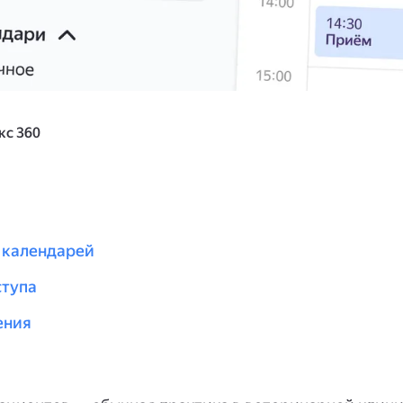
кс 360
 календарей
ступа
ения