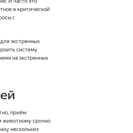
е. И часто это
отное в критической
росы с
 для экстренных
троить систему
ремя на экстренных
рей
тно, приём
ли животному срочно
разу нескольких