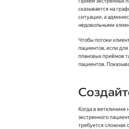
Приём экстренных па
сказывается на граф
ситуации, а админи
недовольными клие
Чтобы потоки клиент
пациентов, если для
плановых приёмов т
пациентов. Показыва
Создайт
Когда в ветклинике 
экстренного пациент
требуется сложная о