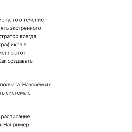
ену, то в течение
нять экстренного
стратор всегда
 графиков в
менно этот
Как создавать
 полчаса. Назовём их
ть система с
 расписание
а. Например: