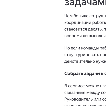
задачам
Чем больше сотрудн
координации работы 
становится десять, 
вовремя ли выполняю
Но если команды ра
структурировать про
действительно нужн
Собрать задачи в
В сервисе можно на
связанные между со
Руководитель или со
выполнения меняет е