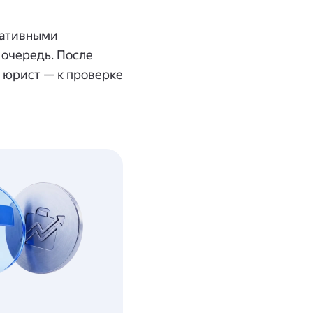
ративными
 очередь. После
а юрист — к проверке