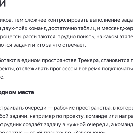
и
иков, тем сложнее контролировать выполнение задач
двух-трёх команд достаточно таблиц и мессенджеро
процессы рассыпаются: трудно понять, на каком этап
тся задачи и кто за что отвечает.
ботают в едином пространстве Трекера, становится
екты, отслеживать прогресс и вовремя подключаться
о.
 одном месте
страивать очереди — рабочие пространства, в кото
бой задачи, например по проекту, команде или напр
трудник создаёт задачу в нужной очереди, а команд
ё статус — от «В планах» до «Завершено».