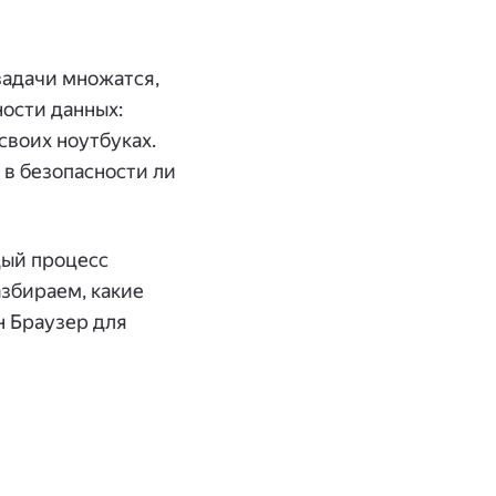
задачи множатся,
ости данных:
своих ноутбуках.
и в безопасности ли
дый процесс
азбираем, какие
н Браузер для