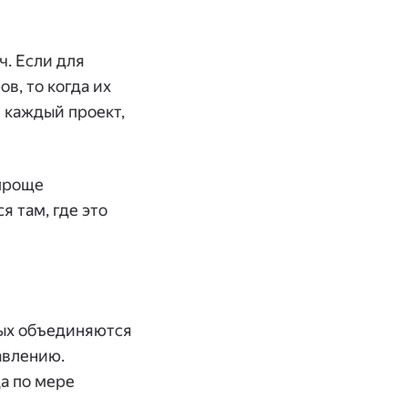
. Если для
в, то когда их
е каждый проект,
 проще
 там, где это
рых объединяются
авлению.
а по мере