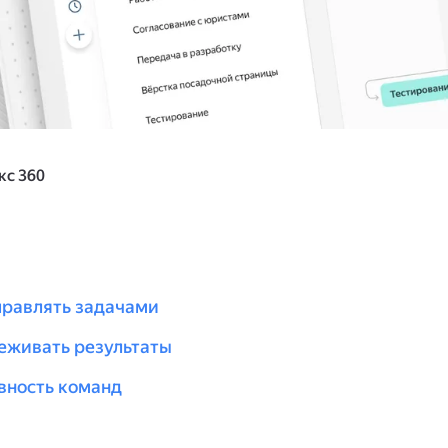
кс 360
правлять задачами
леживать результаты
вность команд