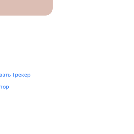
вать Трекер
атор