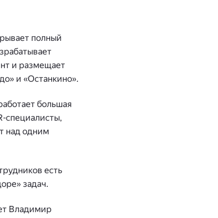
крывает полный
азрабатывает
ент и размещает
до» и «Останкино».
 работает большая
R-специалисты,
т над одним
отрудников есть
оре» задач.
ает Владимир