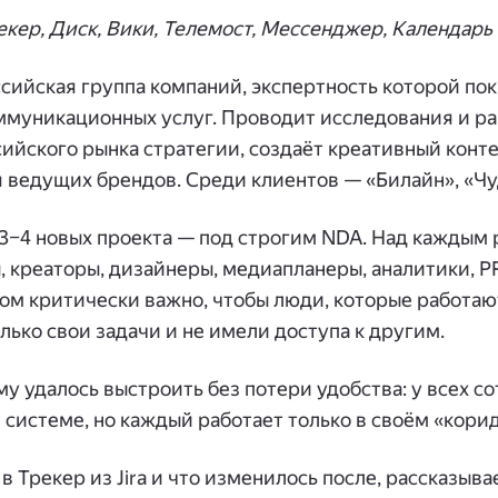
екер, Диск, Вики, Телемост, Мессенджер, Календарь
ссийская группа компаний, экспертность которой по
ммуникационных услуг. Проводит исследования и р
ийского рынка стратегии, создаёт креативный конт
 ведущих брендов. Среди клиентов — «Билайн», «Чу
 3–4 новых проекта — под строгим NDA. Над каждым
, креаторы, дизайнеры, медиапланеры, аналитики, P
том критически важно, чтобы люди, которые работаю
лько свои задачи и не имели доступа к другим.
му удалось выстроить без потери удобства: у всех с
 системе, но каждый работает только в своём «корид
в Трекер из Jira и что изменилось после, рассказыв