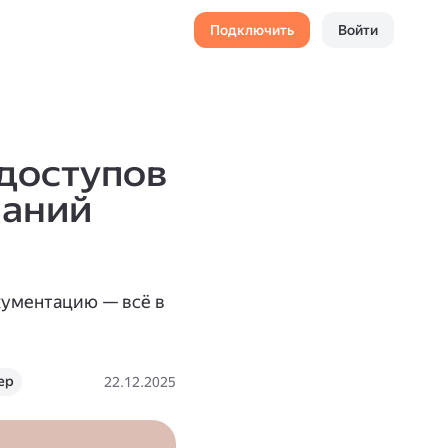
Подключить
Войти
 доступов
паний
кументацию — всё в
ер
22.12.2025