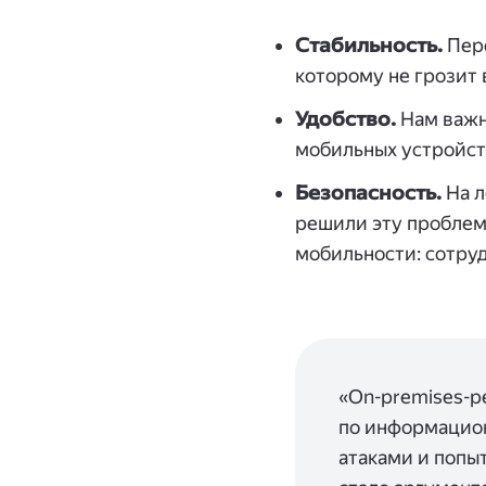
Стабильность.
Пере
которому не грозит
Удобство.
Нам важн
мобильных устройст
Безопасность.
На л
решили эту проблему
мобильности: сотруд
«On-premises-р
по информацион
атаками и попыт