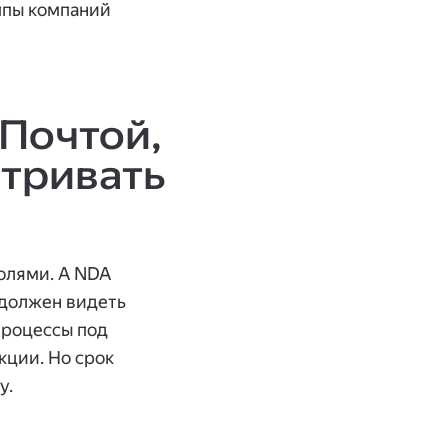
ппы компаний
Почтой,
атривать
олями. А NDA
 должен видеть
 процессы под
кции. Но срок
у.