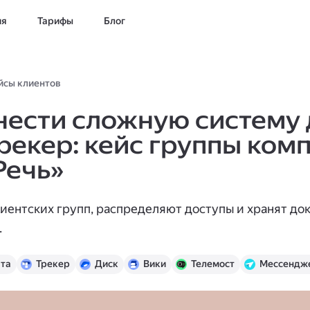
ия
Тарифы
Блог
йсы клиентов
нести сложную систему
 Трекер: кейс группы ком
Речь»
лиентских групп, распределяют доступы и хранят до
.
та
Трекер
Диск
Вики
Телемост
Мессендж
с 360