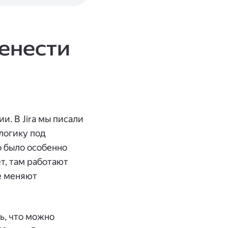
ренести
. В Jira мы писали
логику под
о было особенно
т, там работают
е меняют
ь, что можно