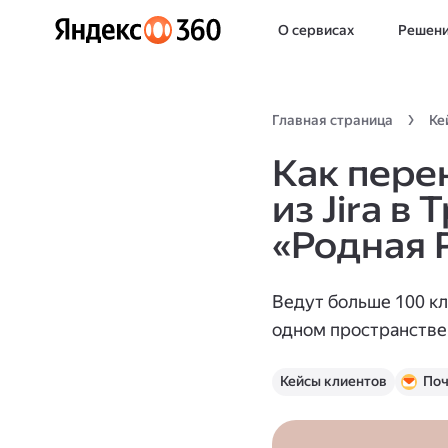
О сервисах
Решен
Главная страница
Ке
Как пере
из Jira в
«Родная 
Ведут больше 100 к
одном пространстве
Кейсы клиентов
Поч
Календарь
Яндек