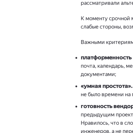
рассматривали альт
К моменту срочной м
слабые стороны, во
Важными критериями
платформенность
почта, календарь, м
документами;
«умная простота».
не было времени на
готовность вендор
предыдущим проекта
Нравилось, что в сл
инженеров, а не пе