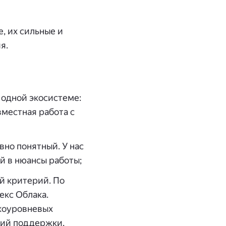
, их сильные и
я.
 одной экосистеме:
вместная работа с
но понятный. У нас
й в нюансы работы;
й критерий. По
екс Облака.
окоуровневых
ний поддержки.