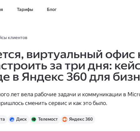
ия
Тарифы
Блог
йсы клиентов
тся, виртуальный офис
троить за три дня: кейс
де в Яндекс 360 для биз
ного лет вела рабочие задачи и коммуникации в Micro
ришлось сменить сервис и как это было.
та
Диск
Телемост
Яндекс 360