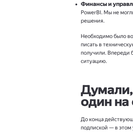
Финансы и управл
PowerBI. Мы не мог
решения.
Необходимо было вос
писать в техническ
получили. Впереди б
ситуацию.
Думали,
один на 
До конца действующе
подпиской — в этом