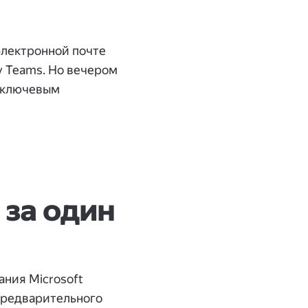
 электронной почте
у Teams. Но вечером
м ключевым
за один
ания Microsoft
Предварительного