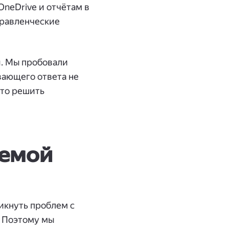
neDrive и отчётам в
правленческие
я. Мы пробовали
вающего ответа не
-то решить
лемой
никнуть проблем с
. Поэтому мы