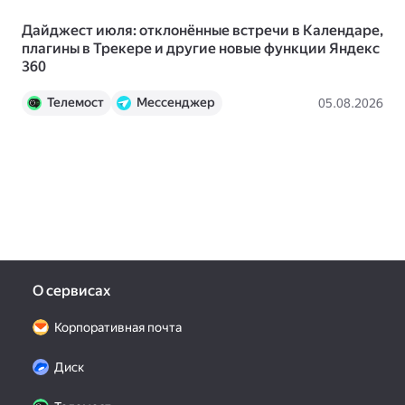
Дайджест июля: отклонённые встречи в Календаре,
Чт
плагины в Трекере и другие новые функции Яндекс
ис
360
Телемост
Мессенджер
Пр
05.08.2026
Календарь
Документы
Трекер
Вики
Яндекс 360
Новости
О сервисах
Корпоративная почта
Диск