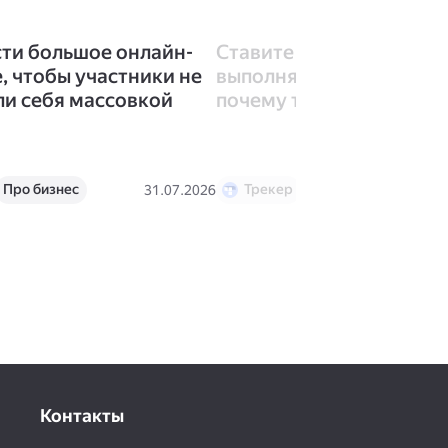
сти большое онлайн-
Ставите задачи, а их ни
, чтобы участники не
выполняет? 7 частых пр
ли себя массовкой
почему так происходит
Про бизнес
Трекер
Календарь
31.07.2026
Про бизнес
Контакты