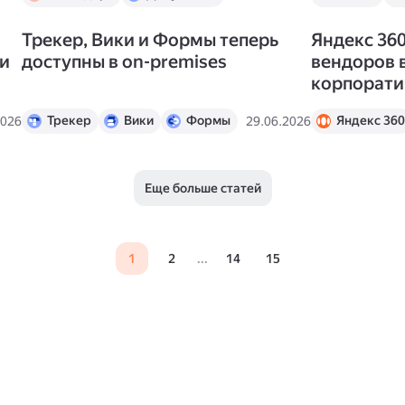
Диск
Трекер
Вики
Трекер, Вики и Формы теперь
Яндекс 36
Формы
Телемост
ии
доступны в on-premises
вендоров 
Новости
корпорати
Трекер
Вики
Формы
Яндекс 360
2026
29.06.2026
Новости
Еще больше статей
1
2
...
14
15