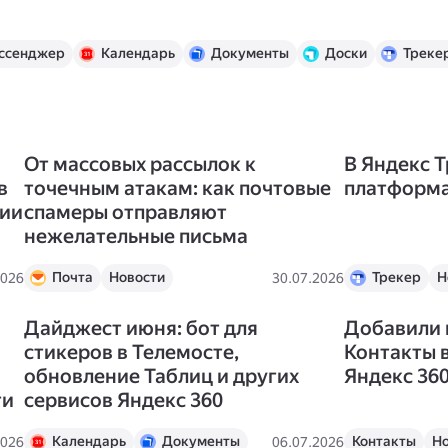
ссенджер
Календарь
Документы
Доски
Треке
От массовых рассылок к
В Яндекс 
в
точечным атакам: как почтовые
платформа
ции
спамеры отправляют
нежелательные письма
Почта
Новости
Трекер
Н
2026
30.07.2026
Дайджест июня: бот для
Добавили 
стикеров в Телемосте,
Контакты 
обновление Таблиц и других
Яндекс 36
ти
сервисов Яндекс 360
Календарь
Документы
Контакты
Но
2026
06.07.2026