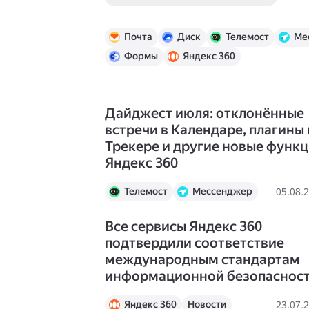
Почта
Диск
Телемост
Ме
Формы
Яндекс 360
Дайджест июля: отклонённые
встречи в Календаре, плагины 
Трекере и другие новые функ
Яндекс 360
Телемост
Мессенджер
05.08.
Календарь
Документы
Все сервисы Яндекс 360
Трекер
Вики
подтвердили соответствие
Яндекс 360
Новости
международным стандартам
информационной безопаснос
Яндекс 360
Новости
23.07.