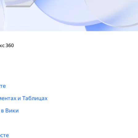
кс 360
те
ентах и Таблицах
 в Вики
сте