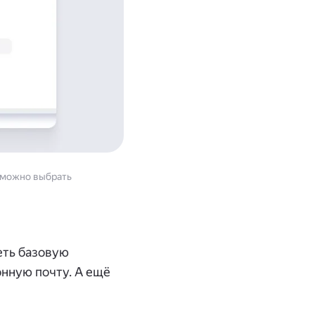
е можно выбрать
еть базовую
онную почту. А ещё