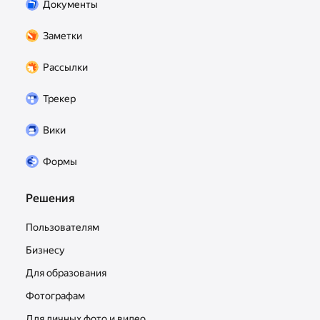
Документы
которые можно использовать в вашей
организации.
Заметки
Рассылки
Трекер
Вики
Формы
Решения
Пользователям
Бизнесу
Для образования
Фотографам
Для личных фото и видео