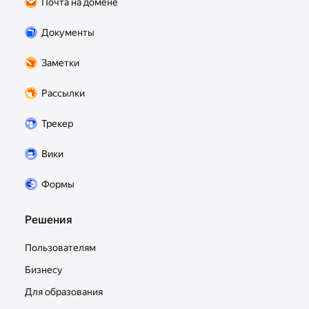
Почта на домене
На платформе уже доступны готовые плагины,
Документы
которые можно использовать в вашей
организации.
Заметки
Рассылки
Трекер
Вики
Формы
Решения
Пользователям
Бизнесу
Для образования