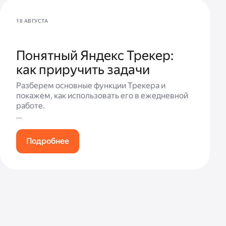
18 АВГУСТА
Понятный Яндекс Трекер:
как приручить задачи
Разберем основные функции Трекера и
покажем, как использовать его в ежедневной
работе.
Вы узнаете:
— Как быстро ориентироваться в интерфейсе
Подробнее
и находить нужные задачи
— Как работать с задачами: правильно
заполнять данные, менять статусы и
координировать действия с
командой
— Как создавать новые задачи, чтобы они
сразу попадали в целевой отдел
— Как визуализировать свою нагрузку на