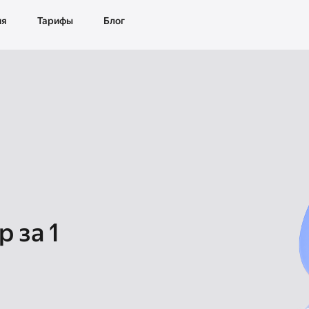
ия
Тарифы
Блог
 за 1