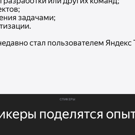
 разработки или других команд;

ктов;

ения задачами;

изации.

недавно стал пользователем Яндекс Т
СПИКЕРЫ
икеры поделятся опы