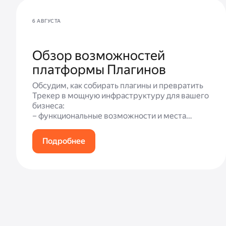
6 АВГУСТА
Обзор возможностей
платформы Плагинов
Обсудим, как собирать плагины и превратить
Трекер в мощную инфраструктуру для вашего
бизнеса:
– функциональные возможности и места
встройки;
– демонстрация готового плагина;
Подробнее
– ответы на вопросы.
Плагины добавляют в систему новые функции
или углубляют уже имеющиеся. Трекер
решает много задач, но с плагинами сервис
можно подстроить под специфику конкретной
команды: автоматизировать рутину,
упростить анализ данных, интегрировать